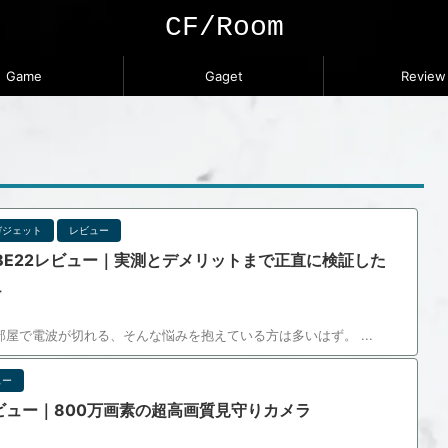
CF/Room
Game
Gaget
Review
ガジェット
レビュー
eco BE22レビュー｜実測とデメリットまで正直に検証した
ュ
、部屋で電波が切れる、そんな悩みを抱えている方は多いはず。 ...
ュー
0 レビュー｜800万画素の超高画質見守りカメラ