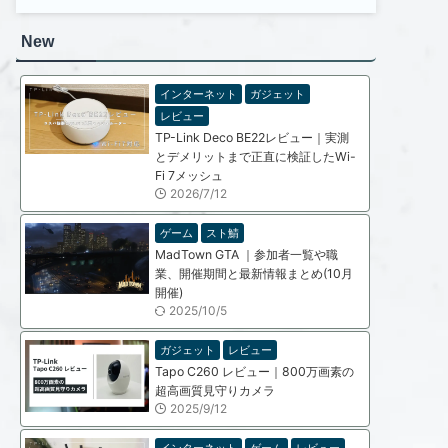
New
インターネット
ガジェット
レビュー
TP-Link Deco BE22レビュー｜実測
とデメリットまで正直に検証したWi-
Fi 7メッシュ
2026/7/12
ゲーム
スト鯖
MadTown GTA ｜参加者一覧や職
業、開催期間と最新情報まとめ(10月
開催)
2025/10/5
ガジェット
レビュー
Tapo C260 レビュー｜800万画素の
超高画質見守りカメラ
2025/9/12