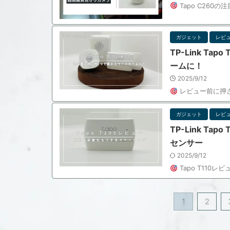
Tapo C260の
ガジェット
レビ
TP-Link T
ームに！
2025/9/12
レビュー前に押
ガジェット
レビ
TP-Link T
センサー
2025/9/12
Tapo T110
1
2