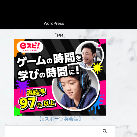
WordPress
「PR」
【eスポーツ英会話】