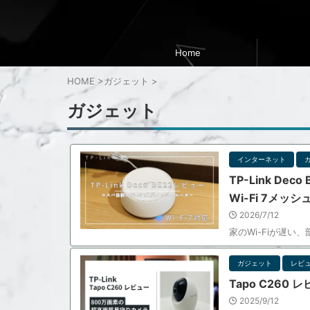
Home
HOME
>
ガジェット
>
ガジェット
インターネット
TP-Link D
Wi-Fi 7メッシ
2026/7/12
家のWi-Fiが遅い
ガジェット
レビ
Tapo C26
2025/9/12