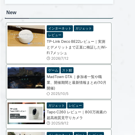
New
インターネット
ガジェット
レビュー
TP-Link Deco BE22レビュー｜実測
とデメリットまで正直に検証したWi-
Fi 7メッシュ
2026/7/12
ゲーム
スト鯖
MadTown GTA ｜参加者一覧や職
業、開催期間と最新情報まとめ(10月
開催)
2025/10/5
ガジェット
レビュー
Tapo C260 レビュー｜800万画素の
超高画質見守りカメラ
2025/9/12