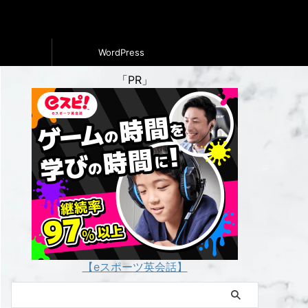
WordPress
「PR」
【eスポーツ英会話】