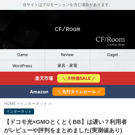
当サイトはプロモーションを含む場合があります。
CF/Room
Game
Review
Gaget
家具・家電
WordPress
楽天市場
＼ 大特価SALE ／
Amazon
＼ 先行タイムセール ／
HOME
>
インターネット
>
インターネット
【ドコモ光×GMOとくとくBB】は遅い？利用者
がレビューや評判をまとめました(実測値あり)