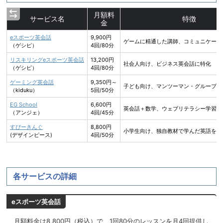
月額料
サービス名
特徴
金
eスポーツ英会話
9,900円
ゲームに精通した講師、コミュニケーシ
（ゲシピ）
4回/80分
リスキリングeスポーツ英会話
13,200円
社会人向け、ビジネス英会話に特化
（ゲシピ）
4回/80分
ゲーミング英会話
9,350円～
子ども向け、マンツーマン・グループ選
（kiduku）
5回/50分
EG School
6,600円
英会話＋数学、ウェブリテラシー学習
（アンジェ）
4回/45分
すぴーきんぐ
8,800円
小学生向け、独自教材で学んだ英語を即
(デザインピース)
4回/50分
各サービスの詳細
eスポーツ英会話
月額料金は8,800円（税込）で、1回80分のレッスンを月4回提供し