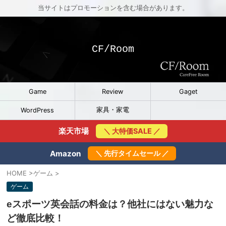
当サイトはプロモーションを含む場合があります。
CF/Room
Game
Review
Gaget
家具・家電
WordPress
楽天市場
＼ 大特価SALE ／
Amazon
＼ 先行タイムセール ／
HOME
>
ゲーム
>
ゲーム
eスポーツ英会話の料金は？他社にはない魅力な
ど徹底比較！