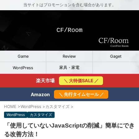
当サイトはプロモーションを含む場合があります。
CF/Room
Game
Review
Gaget
家具・家電
WordPress
楽天市場
＼ 大特価SALE ／
Amazon
＼ 先行タイムセール ／
HOME
>
WordPress
>
カスタマイズ
>
WordPress
カスタマイズ
「使用していないJavaScriptの削減」簡単にでき
る改善方法！